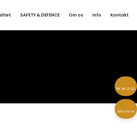
alitet
SAFETY & DEFENCE
Om os
Info
Kontakt
98 48 13 00
Skriv til os​