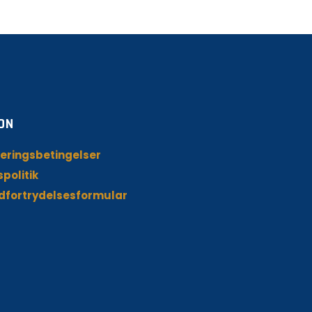
ON
eringsbetingelser
spolitik
dfortrydelsesformular