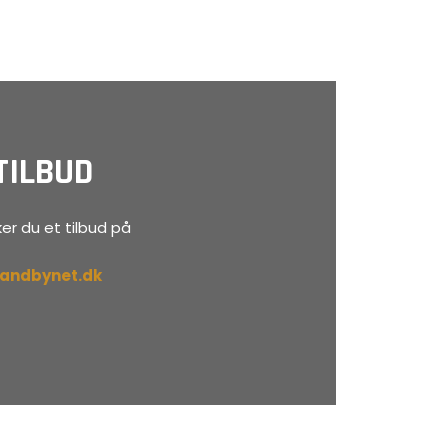
TILBUD
er du et tilbud på
randbynet.dk