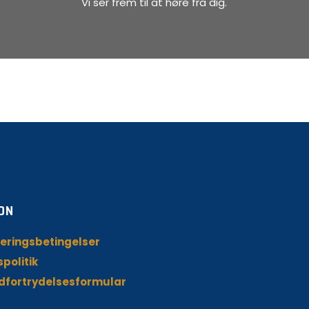
Vi ser frem til at høre fra dig.
ON
eringsbetingelser
spolitik
dfortrydelsesformular