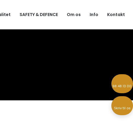
alitet
SAFETY & DEFENCE
Om os
Info
Kontakt
98 48 13 00
Skriv til os​