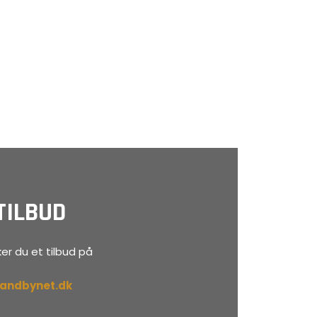
TILBUD
er du et tilbud på
randbynet.dk