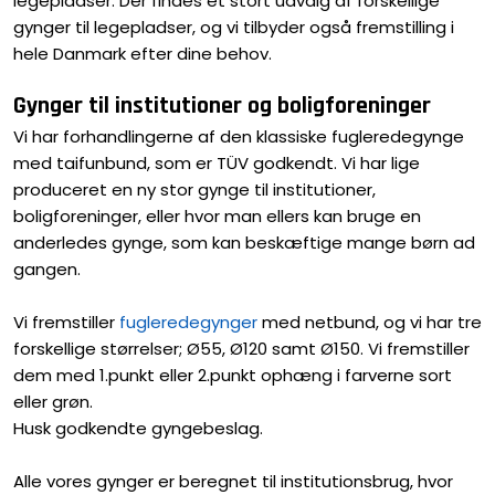
legepladser. Der findes et stort udvalg af forskellige
gynger til legepladser, og vi tilbyder også fremstilling i
hele Danmark efter dine behov.
Gynger til institutioner og boligforeninger
Vi har forhandlingerne af den klassiske fugleredegynge
med taifunbund, som er TÜV godkendt. Vi har lige
produceret en ny stor gynge til institutioner,
boligforeninger, eller hvor man ellers kan bruge en
anderledes gynge, som kan beskæftige mange børn ad
gangen.
Vi fremstiller
fugleredegynger
med netbund, og vi har tre
forskellige størrelser; Ø55, Ø120 samt Ø150. Vi fremstiller
dem med 1.punkt eller 2.punkt ophæng i farverne sort
eller grøn.
Husk godkendte gyngebeslag.
Alle vores gynger er beregnet til institutionsbrug, hvor