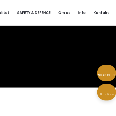
alitet
SAFETY & DEFENCE
Om os
Info
Kontakt
98 48 13 00
Skriv til os​