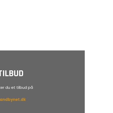
TILBUD
er du et tilbud på
randbynet.dk