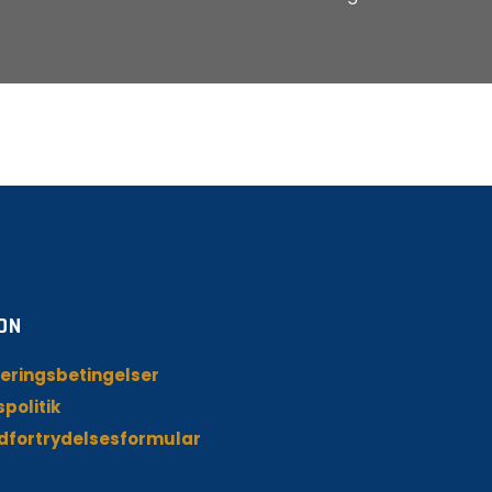
ON
eringsbetingelser
spolitik
dfortrydelsesformular