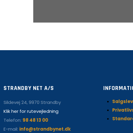
STRANDBY NET A/S
INFORMATI
Salgslev
Sildevej 24, 9970 Strandby
Privatliv
Klik her for rutevejledning
Standar
Telefon:
98 48 13 00
E-mail:
info@strandbynet.dk