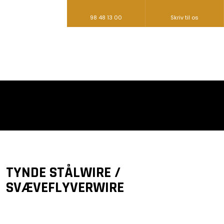
98 48 13 00
Skriv til os​
TYNDE STÅLWIRE /
SVÆVEFLYVERWIRE​