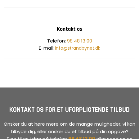
Kontakt os
​Telefon:
98 48 13 00
E-mail:
info@strandbynet.dk
KONTAKT OS FOR ET UFORPLIGTENDE TILBUD
Ønsker du at høre mere om de mange muligheder, vi kan
tilbyde dig, eller ønsker du et tilbud på din opgave?
Ring til os i dag på telefon
98 48 13 00
eller send os en