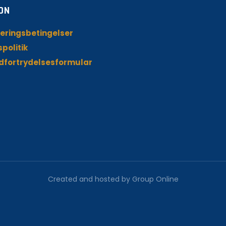
ON
eringsbetingelser
spolitik
dfortrydelsesformular
Created and hosted by Group Online