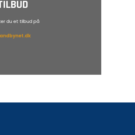
TILBUD
er du et tilbud på
randbynet.dk