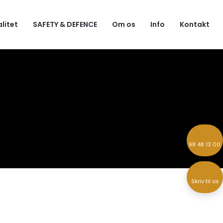
alitet
SAFETY & DEFENCE
Om os
Info
Kontakt
98 48 13 00
Skriv til os​