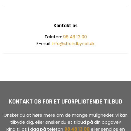
Kontakt os
​Telefon:
98 48 13 00
E-mail:
info@strandbynet.dk
KONTAKT OS FOR ET UFORPLIGTENDE TILBUD
Ønsker du at høre mere om de mange muligheder, vi kan
tilbyde dig, eller ønsker du et tilbud på din opgave?
Ring til os i dag på telefon
98 48 13 00
eller send os en