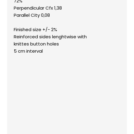
​72%
Perpendicular Cfx 1,38
​Parallel City 0,08
​Finished size +/- 2%
​Reinforced sides lenghtwise with
​knittes button holes
​5 cm interval