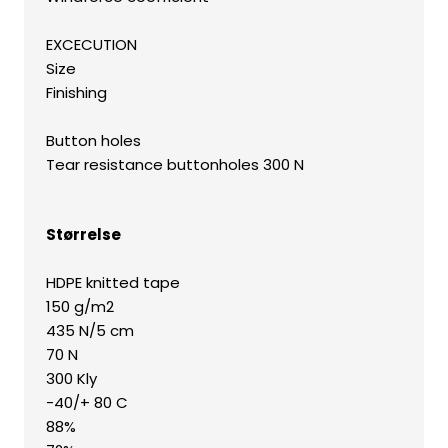
​EXCECUTION
​Size
​Finishing
​Button holes
​Tear resistance buttonholes 300 N
Størrelse
​HDPE knitted tape
​150 g/m2
435 N/5 cm
70 N
​300 Kly
​-40/+ 80 C
​88%