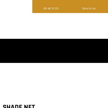
98 48 13 00
Skriv til os​
SHADE NET