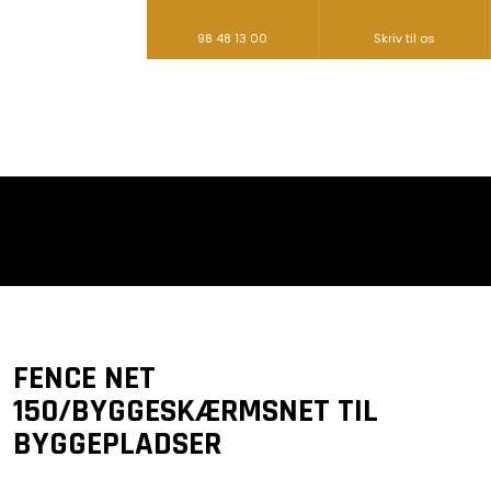
98 48 13 00
Skriv til os​
​FENCE NET
150/BYGGESKÆRMSNET TIL
BYGGEPLADSER