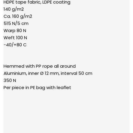
HDPE tape fabric, LDPE coating
​140 g/m2
​Ca. 160 g/m2
​515 N/5 cm
Warp 80​ N
​Weft 100 N
​​-40/+80 C
​Hemmed with PP rope all around
​Aluminium, inner Ø 12 mm, interval 50 cm
​350 N
​Per piece in PE bag with leaflet