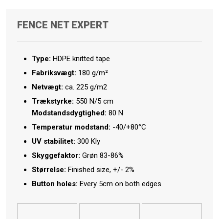
FENCE NET EXPERT
Type:
HDPE knitted tape
Fabriksvægt:
​180 g/m²
Netvægt:
ca. 225 g/m2
​Trækstyrke:
550 N/5 cm
Modstandsdygtighed:
80 N
Temperatur modstand:
-40/+80°C
UV stabilitet:
300 Kly
Skyggefaktor:
Grøn 83-86%
Størrelse:
Finished size, +/- 2%
Button holes:
Every 5cm on both edges