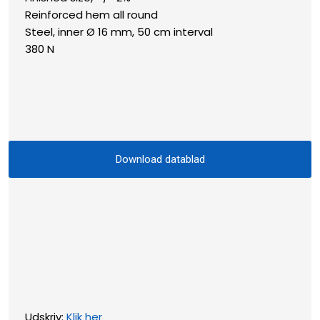
​Reinforced hem all round
​Steel, inner Ø 16 mm, 50 cm interval
​380 N
Download datablad​
Udskriv:
Klik her